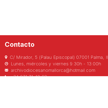
Contacto
C/ Mirador, 5 (Palau Episcopal) 07001 Palma, I
Lunes, miércoles y viernes 9:30h - 13:00h
archivodiocesanomallorca@hotmail.com
+34 971 71 40 63